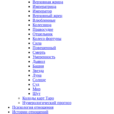
Верховная жрица
Императрица
Император
Верховный жрец
Влюбленные
Колесница
Правосудие
Отшельник
Колесо фортуны
Сила
Повешенный
Смерть
Умеренность
Дьявол
Башня
Звезда
Луна
Солнце
Суд
Мир
Шут
Колоды карт Таро
Нумерологический прогноз
Психология отношения
Истории отношений