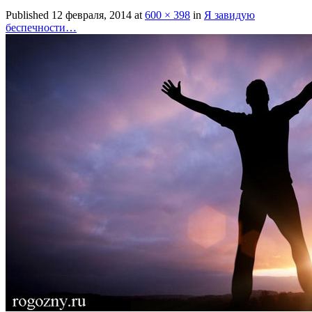
Published
12 февраля, 2014
at
600 × 398
in
Я завидую
беспечности…