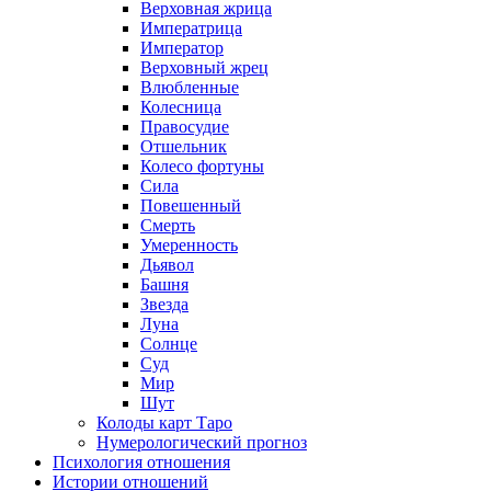
Верховная жрица
Императрица
Император
Верховный жрец
Влюбленные
Колесница
Правосудие
Отшельник
Колесо фортуны
Сила
Повешенный
Смерть
Умеренность
Дьявол
Башня
Звезда
Луна
Солнце
Суд
Мир
Шут
Колоды карт Таро
Нумерологический прогноз
Психология отношения
Истории отношений