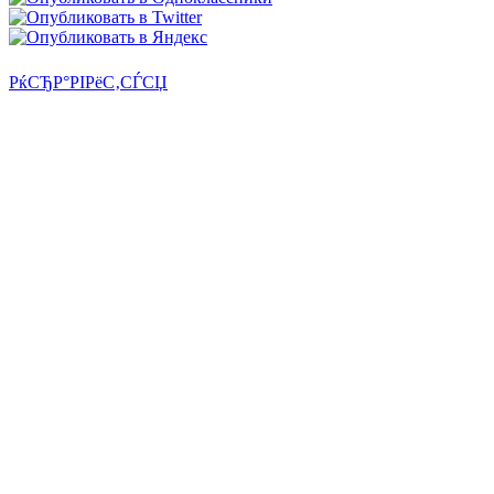
РќСЂР°РІРёС‚СЃСЏ