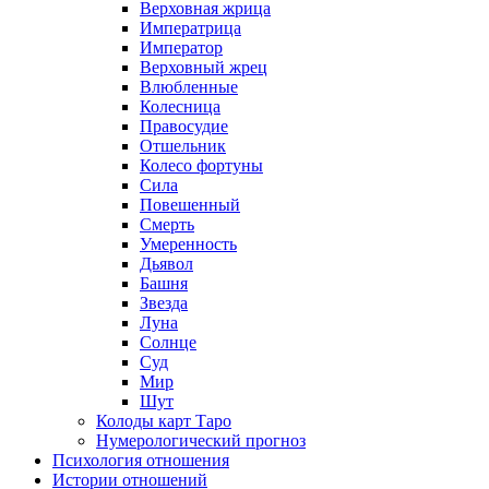
Верховная жрица
Императрица
Император
Верховный жрец
Влюбленные
Колесница
Правосудие
Отшельник
Колесо фортуны
Сила
Повешенный
Смерть
Умеренность
Дьявол
Башня
Звезда
Луна
Солнце
Суд
Мир
Шут
Колоды карт Таро
Нумерологический прогноз
Психология отношения
Истории отношений