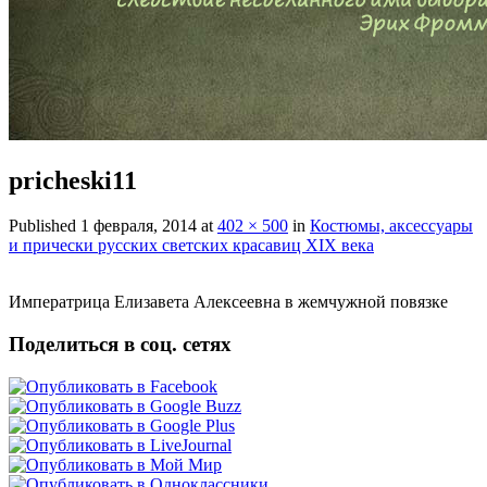
pricheski11
Published
1 февраля, 2014
at
402 × 500
in
Костюмы, аксессуары
и прически русских светских красавиц XIX века
Императрица Елизавета Алексеевна в жемчужной повязке
Поделиться в соц. сетях