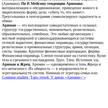
(Аримана).
По Р. Мейсону тенденции Аримана:
материализация и обездвиживание, приведение живого в
закрепленную форму, цель: «убить то, что живет».
Треугольники в пентаграмме символизируют скрытность и
обман.
Ариман
— это воплощение самодостаточных и сильных
структур: государственных, чиновничьих, религиозных,
образовательных, семейных. Это любые организации с
жесткой иерархией и самоподдерживающиеся системы:
сетевой маркетинг, финансовые пирамиды, государственные,
религиозные и криминальные структуры, армия, полиция,
секты, тюрьмы. Крупные финансовые корпорации, фирмы.
Финансовая пирамида. Слепое полагание на статистику. Культ
тела и греховного наслаждения. Труп. Тлен. Источник зла.
Ариман и Жрец.
Ариман
—
одновременно и тень Жреца и
его антагонист. Их общность — в иерархичности и
эгрегориальности систем. Начиная от эгрегора семьи или
Continue reading ‘Таро теней. V аркан «Ариман»’ »