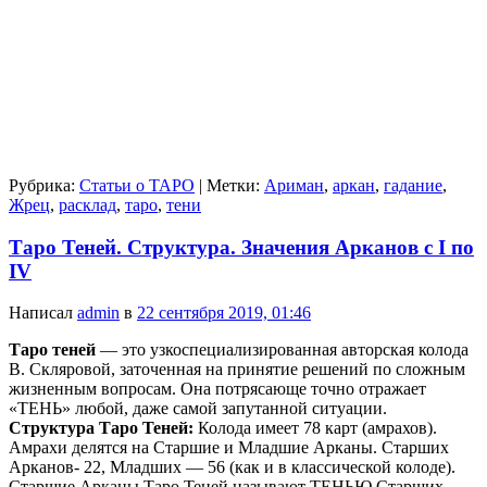
Рубрика:
Статьи о ТАРО
|
Метки:
Ариман
,
аркан
,
гадание
,
Жрец
,
расклад
,
таро
,
тени
Таро Теней. Структура. Значения Арканов с I по
IV
Написал
admin
в
22 сентября 2019, 01:46
Таро теней
— это узкоспециализированная авторская колода
В. Скляровой, заточенная на принятие решений по сложным
жизненным вопросам. Она потрясающе точно отражает
«ТЕНЬ» любой, даже самой запутанной ситуации.
Структура Таро Теней:
Колода имеет 78 карт (амрахов).
Амрахи делятся на Старшие и Младшие Арканы. Старших
Арканов- 22, Младших — 56 (как и в классической колоде).
Старшие Арканы Таро Теней называют ТЕНЬЮ Старших