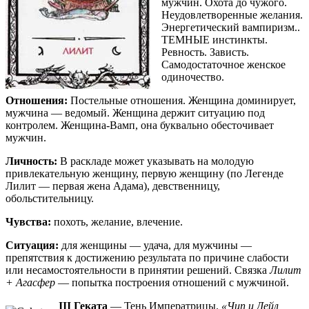
мужчин. Охота до чужого.
Неудовлетворенные желания.
Энергетический вампиризм..
ТЕМНЫЕ инстинкты.
Ревность. Зависть.
Самодостаточное женское
одиночество.
Отношения:
Постельные отношения. Женщина доминирует,
мужчина — ведомый. Женщина держит ситуацию под
контролем. Женщина-Вамп, она буквально обесточивает
мужчин.
Личность:
В раскладе может указывать на молодую
привлекательную женщину, первую женщину (по Легенде
Лилит — первая жена Адама), девственницу,
обольстительницу.
Чувства:
похоть, желание, влечение.
Ситуация:
для женщины — удача, для мужчины —
препятствия к достижению результата по причине слабости
или несамостоятельности в принятии решений. Связка
Лилит
+ Агасфер
— попытка построения отношений с мужчиной.
III Геката
— Тень Императрицы.
«Чип и Дейл