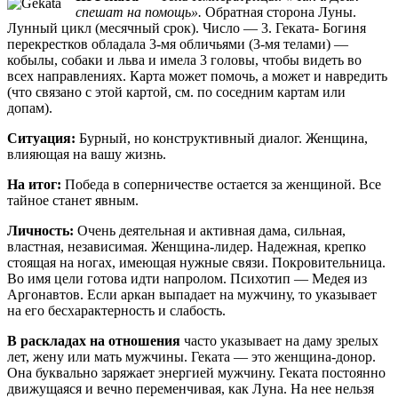
спешат на помощь».
Обратная сторона Луны.
Лунный цикл (месячный срок). Число — 3. Геката- Богиня
перекрестков обладала 3-мя обличьями (3-мя телами) —
кобылы, собаки и льва и имела 3 головы, чтобы видеть во
всех направлениях. Карта может помочь, а может и навредить
(что связано с этой картой, см. по соседним картам или
допам).
Ситуация:
Бурный, но конструктивный диалог. Женщина,
влияющая на вашу жизнь.
На итог:
Победа в соперничестве остается за женщиной. Все
тайное станет явным.
Личность:
Очень деятельная и активная дама, сильная,
властная, независимая. Женщина-лидер. Надежная, крепко
стоящая на ногах, имеющая нужные связи. Покровительница.
Во имя цели готова идти напролом. Психотип — Медея из
Аргонавтов. Если аркан выпадает на мужчину, то указывает
на его бесхарактерность и слабость.
В раскладах на отношения
часто указывает на даму зрелых
лет, жену или мать мужчины. Геката — это женщина-донор.
Она буквально заряжает энергией мужчину. Геката постоянно
движущаяся и вечно переменчивая, как Луна. На нее нельзя