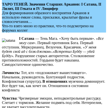
ТАРО ТЕНЕЙ. Значения Старших Арканов: I Сатана, II
Лилит, III Геката и IV Люцифер
Для формирования образного восприятия Арканов я
использую емкие слова, присказки, крылатые фразы и
словосочетания…
Что-то взято мною из практики, что-то подсмотрено на
форумах коллег
I Сатана
— Тень Мага. «Хочу быть первым».
«Все
могу сам
». Первый противник Бога. Первый
отступник. Меркурианец. Везунчик. Красавчик.
«У меня
будет свой ад с блэк-джеком».»Встретил Будду — убей
Будду»
. Разрушение старых авторитетов. Столкновение
противоположностей. Гордыня будет наказана.
Самодостаточное одиночество.
Личность:
Тот, кто «подсиживает вышестоящего».
Начальник, руководитель. Бунтующий подросток.
Конфликтная супруг(а)
. В отношениях
мужчина доминирует.
Все будет так, как хочет он. Отношения в состоянии
конфликта
Чувства
: Чрезмерные эмоции, неподконтрольные рассудку.
Слетает с тормозов. Желание подмять под себя. Нетерпелив,
не хватает рассудительности.