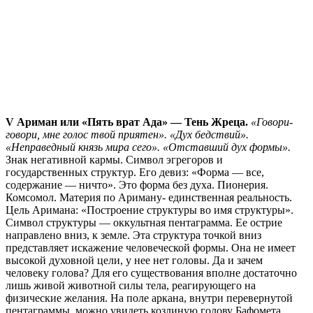
V Ариман или «Пять врат Ада» — Тень Жреца.
«Говори-
говори, мне голос твой приятен». «Дух бедствий».
«Неправедный князь мира сего». «Отставший дух формы».
Знак негативной кармы. Символ эгрегоров и
государственных структур. Его девиз: «Форма — все,
содержание — ничто». Это форма без духа. Пионерия.
Комсомол. Материя по Ариману- единственная реальность.
Цель Аримана: «Построение структуры во имя структуры».
Символ структуры — оккультная пентаграмма. Ее острие
направлено вниз, к земле. Эта структура точкой вниз
представляет искажение человеческой формы. Она не имеет
высокой духовной цели, у нее нет головы. Да и зачем
человеку голова? Для его существования вполне достаточно
лишь живой животной силы тела, реагирующего на
физические желания. На поле аркана, внутри перевернутой
пентаграммы, можно увидеть козлиную голову Бафомета