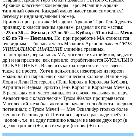
Арканов классичесской колоды Таро. Младшие Арканы —
типичный оракул. Каждый амрах имеет свою символику/
легенду и индивидуальный номер.
Принято при трактовке Младших Арканов Таро Теней делать
привязку к классическим арканам, разделяя их по мастям:
с
23 по 36 — Жезлы, с 37 по 50 — Кубки, с 51 по 64 — Мечи,
с 65 по 78 — Пентакли.
Но, при проработке МА становится
очевидным — большая часть Младших Арканов
имеет СВОЕ
УНИКАЛЬНОЕ ЗНАЧЕНИЕ
(линейка травяных,
планетарных, зеркальных МА, магических атрибутов, ведьм и
др.) и на практике, как правило, отрабатывается БУКВАЛЬНО
ПО КАРТИНКЕ.. Выделить карты-персоны и тузы здесь
также не просто.. Хотя в психотипах некоторых из персон
можно найти параллели с классической колодой. Например:
Лорд и Леди Пенгерсвик (Тень Короля и Королевы Кубков),
Агриппа и Ведьма Эрихто (Тень Короля и Королевы Мечей).
В раскладах они часто выпадают в связке, указывая на пару.
Аналогично с классическим Тузом Жезлов проигрывается
Магический жезл (как активное начало, способности, энергия,
потенциал); с Тузом Мечей — Меч Эскалибур (только более
жестко и беспощадно). Почти все карты в раскладе требуют
«допов», т.е. на одну позицию кладем не менее двух карт (в
идеале триплет) + дно ситуации (основа) + итог.