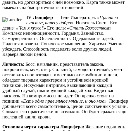
давить, но договориться с ней возможно. Карта также может
намекать на быстротечность отношений.
IV Люцифер
— Тень Императора.
«Причиню
счастье, нанесу добро».
Носитель Света. Его
девиз:
«Чем я хуже?»
Его цель:
«Стать Божеством»
.
Комплекс неполноценности. Гордыня. Зазнайство.
Самоуверенность. Ослепленность. Одержимость идеей.
Падения и взлеты. Логическое мышление. Харизма. Умение
убеждать. Способность подавлять волю других людей.
Карьера любой ценой.
Личность:
Босс, начальник, представитель закона,
покровитель, муж, отец. Сильный, самодостаточный, умеет
отстаивать свои взгляды, имеет высокие амбиции и цели,
обладает твердым характером и устойчивой крепкой
психикой. Искусный интриган, выжидающий каждый
удобный случай, планирующий каждый ход. Видит вас
насквозь. На компромиссы не идет. Он крепко стоит на
позиции
«Есть одно правильное мнение, и оно мое»
. Люцифер
добивается всего самостоятельно, ценой собственных усилий.
Сломать его практически невозможно. Он будет сражаться до
последней капли крови.
Основная черта характера Люцифера:
Желание подчинять.