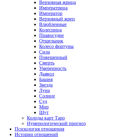
Верховная жрица
Императрица
Император
Верховный жрец
Влюбленные
Колесница
Правосудие
Отшельник
Колесо фортуны
Сила
Повешенный
Смерть
Умеренность
Дьявол
Башня
Звезда
Луна
Солнце
Суд
Мир
Шут
Колоды карт Таро
Нумерологический прогноз
Психология отношения
Истории отношений