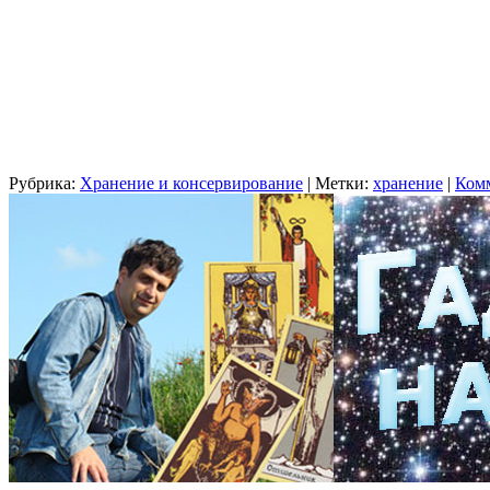
Рубрика:
Хранение и консервирование
|
Метки:
хранение
|
Ком