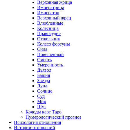
Верховная жрица
Императрица
Император
Верховный жрец
Влюбленные
Колесница
Правосудие
Отшельник
Колесо фортуны
Сила
Повешенный
Смерть
Умеренность
Дьявол
Башня
Звезда
Луна
Солнце
Суд
Мир
Шут
Колоды карт Таро
Нумерологический прогноз
Психология отношения
Истории отношений