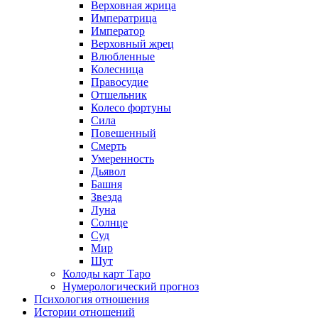
Верховная жрица
Императрица
Император
Верховный жрец
Влюбленные
Колесница
Правосудие
Отшельник
Колесо фортуны
Сила
Повешенный
Смерть
Умеренность
Дьявол
Башня
Звезда
Луна
Солнце
Суд
Мир
Шут
Колоды карт Таро
Нумерологический прогноз
Психология отношения
Истории отношений