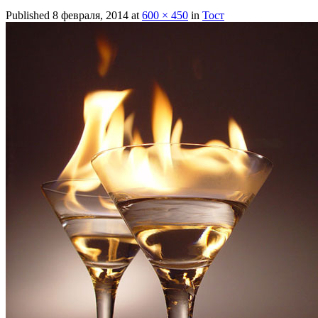
Published
8 февраля, 2014
at
600 × 450
in
Тост