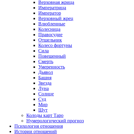
Верховная жрица
Императрица
Император
Верховный жрец
Влюбленные
Колесница
Правосудие
Отшельник
Колесо фортуны
Сила
Повешенный
Смерть
Умеренность
Дьявол
Башня
Звезда
Луна
Солнце
Суд
Мир
Шут
Колоды карт Таро
Нумерологический прогноз
Психология отношения
Истории отношений