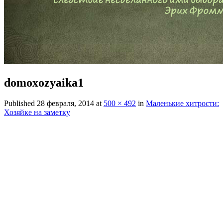
domoxozyaika1
Published
28 февраля, 2014
at
500 × 492
in
Маленькие хитрости:
Хозяйке на заметку