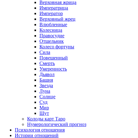
Верховная жрица
Императрица
Император
Верховный жрец
Влюбленные
Колесница
Правосудие
Отшельник
Колесо фортуны
Сила
Повешенный
Смерть
Умеренность
Дьявол
Башня
Звезда
Луна
Солнце
Суд
Мир
Шут
Колоды карт Таро
Нумерологический прогноз
Психология отношения
Истории отношений