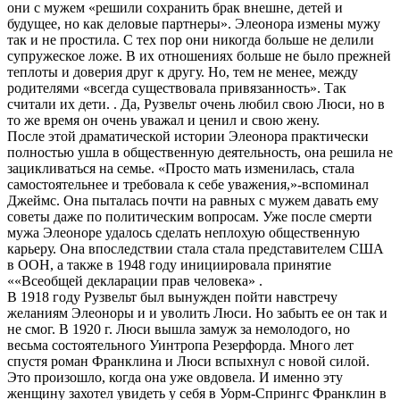
они с мужем «решили сохранить брак внешне, детей и
будущее, но как деловые партнеры». Элеонора измены мужу
так и не простила. С тех пор они никогда больше не делили
супружеское ложе. В их отношениях больше не было прежней
теплоты и доверия друг к другу. Но, тем не менее, между
родителями «всегда существовала привязанность». Так
считали их дети. . Да, Рузвельт очень любил свою Люси, но в
то же время он очень уважал и ценил и свою жену.
После этой драматической истории Элеонора практически
полностью ушла в общественную деятельность, она решила не
зацикливаться на семье. «Просто мать изменилась, стала
самостоятельнее и требовала к себе уважения,»-вспоминал
Джеймс. Она пыталась почти на равных с мужем давать ему
советы даже по политическим вопросам. Уже после смерти
мужа Элеоноре удалось сделать неплохую общественную
карьеру. Она впоследствии стала стала представителем США
в ООН, а также в 1948 году инициировала принятие
««Всеобщей декларации прав человека» .
В 1918 году Рузвельт был вынужден пойти навстречу
желаниям Элеоноры и и уволить Люси. Но забыть ее он так и
не смог. В 1920 г. Люси вышла замуж за немолодого, но
весьма состоятельного Уинтропа Резерфорда. Много лет
спустя роман Франклина и Люси вспыхнул с новой силой.
Это произошло, когда она уже овдовела. И именно эту
женщину захотел увидеть у себя в Уорм-Спрингс Франклин в