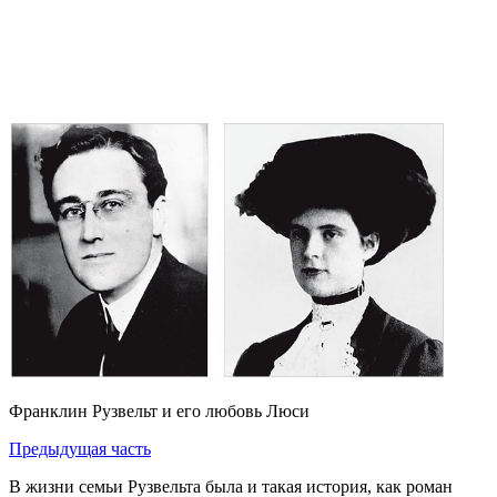
Франклин Рузвельт и его любовь Люси
Предыдущая часть
В жизни семьи Рузвельта была и такая история, как роман