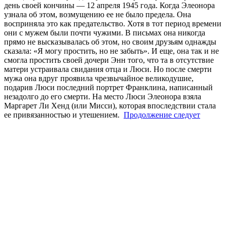
день своей кончины — 12 апреля 1945 года. Когда Элеонора
узнала об этом, возмущению ее не было предела. Она
восприняла это как предательство. Хотя в тот период времени
они с мужем были почти чужими. В письмах она никогда
прямо не высказывалась об этом, но своим друзьям однажды
сказала: «Я могу простить, но не забыть». И еще, она так и не
смогла простить своей дочери Энн того, что та в отсутствие
матери устраивала свидания отца и Люси. Но после смерти
мужа она вдруг проявила чрезвычайное великодушие,
подарив Люси последний портрет Франклина, написанный
незадолго до его смерти. На место Люси Элеонора взяла
Маргарет Ли Хенд (или Мисси), которая впоследствии стала
ее привязанностью и утешением.
Продолжение следует