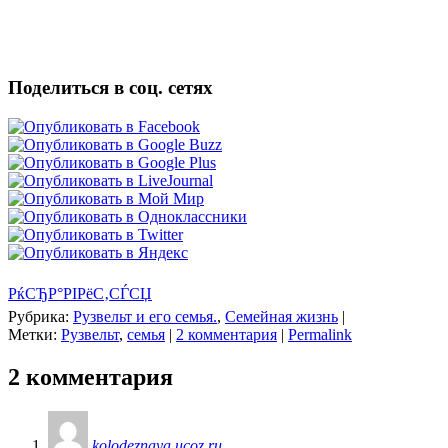
Поделиться в соц. сетях
РќСЂР°РІРёС‚СЃСЏ
Рубрика:
Рузвельт и его семья.
,
Семейная жизнь
|
Метки:
Рузвельт
,
семья
|
2 комментария
|
Permalink
2 комментария
kolodeznaya.ucoz.ru