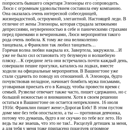
попросить бывшего секретаря Элеоноры его сопроводить.
Люси с огромным удовольствием составила ему компанию.
Она оказалась очень интересной собеседницей,
жизнерадостной, остроумной, элегантной. Настоящей леди. В
отличие от жены Элеоноры, которая страдала затяжными
депрессиями, неуверенностью в себе и паническими страхами
перед приемами и вечеринками, Люси мероприятия такого
рода очень любила. К тому же она великолепно
танцевала, а Франклин так любил танцевать…
Горячая волна любви накрыла их. Завертела, закружила…И
уже не было сил остановить эту безумную и волшебную
пляску…К середине лета они встречались почти каждый день,
совершали пешие прогулки, катались на лодках, вместе
ходили на официальные мероприятия. В Вашингтоне уже
стали судачить по поводу их отношений. А Элеонора, будто
почувствовав неладное, начинает бомбить мужа письмами,
уговаривая приехать его в Канаду, чтобы провести время с
семьей. Рузвельт отвечает также часто, пишет сдержанно, но с
большой нежностью и вниманием. Хотя в своем решении
остаться в Вашингтоне он остается непреклонен. 16 июля
1916г. Франклин пишет жене:»Дорогая Бэбс! В этом пустом
доме мне без тебя опостылело, а ты — противная девчонка,
потому что думаешь, будто я не скучаю по тебе все лето. Но
ведь ты же знаешь, что это не так!.. Расцелуй детишек за меня,
а для тебя у меня тоже припасено поцелуев огромное