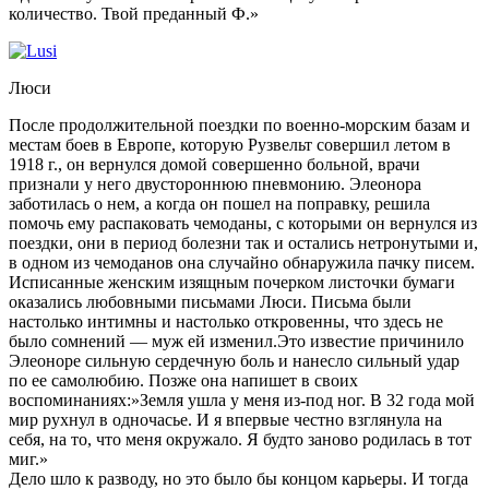
количество. Твой преданный Ф.»
Люси
После продолжительной поездки по военно-морским базам и
местам боев в Европе, которую Рузвельт совершил летом в
1918 г., он вернулся домой совершенно больной, врачи
признали у него двустороннюю пневмонию. Элеонора
заботилась о нем, а когда он пошел на поправку, решила
помочь ему распаковать чемоданы, с которыми он вернулся из
поездки, они в период болезни так и остались нетронутыми и,
в одном из чемоданов она случайно обнаружила пачку писем.
Исписанные женским изящным почерком листочки бумаги
оказались любовными письмами Люси. Письма были
настолько интимны и настолько откровенны, что здесь не
было сомнений — муж ей изменил.Это известие причинило
Элеоноре сильную сердечную боль и нанесло сильный удар
по ее самолюбию. Позже она напишет в своих
воспоминаниях:»Земля ушла у меня из-под ног. В 32 года мой
мир рухнул в одночасье. И я впервые честно взглянула на
себя, на то, что меня окружало. Я будто заново родилась в тот
миг.»
Дело шло к разводу, но это было бы концом карьеры. И тогда