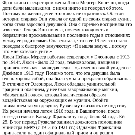
Франклина с секретарем жены Люси Мерсер. Конечно, когда
дети были маленькими, с ними никто не говорил об этом.
Поэтому на жизни детей это никак не отразилось. Об этой
истории старшая Энн узнала от одной из своих старых кузин,
когда стала взрослой девушкой. Она с горечью восприняла это
известие. Теперь Энн поняла, почему холодность и
безразличие проскальзывали в последние годы в отношениях
между ее родителями. Она считала, что в ее 19 лет это стало
поводом к быстрому замужеству: «Я вышла замуж…
потому
что мне хотелось уйти.»
Люси Пейдж Мерсер работала секретарем у Элеоноры с 1913
по 1914г. Люси «было 22 года, темноволосая, изящная и
привлекательная…молодая леди…»,- именно такой увидел ее
Джеймс в 1913 году. Помимо того, что эта девушка была
очень хороша собой, она была умна и прекрасно образованна.
В отличие от Элеоноры, Люси обладала удивительной
грацией и обаянием, у нее был завораживающе-мягкий,
«бархатный голос», который магическим образом
воздействовал на окружающих ее мужчин. Обойти
вниманием такую девушку Рузвельту оказалось не под силу.
Их роман начался летом 1916 года, в Вашингтоне, после
отъезда семьи в Канаду. Франклину тогда было 34 года. Ей —
25. В тот период Рузвельт занимал должность помощника
министра ВМФ (с 1913 по 1921 гг.) Однажды Франклина
пригласили на один официальный прием и он решил