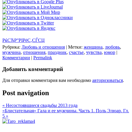
РќСЂР°РІРёС‚СЃСЏ
Рубрика:
Любовь и отношения
|
Метки:
женщина
,
любовь
,
мужчина
,
отношения
,
праздник
,
счастье
,
чувства
,
юмор
|
Комментарии
|
Permalink
Добавить комментарий
Для отправки комментария вам необходимо
авторизоваться
.
Post navigation
«
Несостоявшиеся свадьбы 2013 года
«Блистательная» Гала и ее мужчины. Часть 1. Поль Элюар. Гл.
5
»