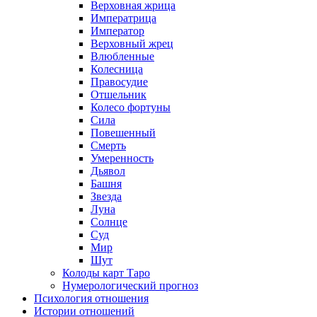
Верховная жрица
Императрица
Император
Верховный жрец
Влюбленные
Колесница
Правосудие
Отшельник
Колесо фортуны
Сила
Повешенный
Смерть
Умеренность
Дьявол
Башня
Звезда
Луна
Солнце
Суд
Мир
Шут
Колоды карт Таро
Нумерологический прогноз
Психология отношения
Истории отношений