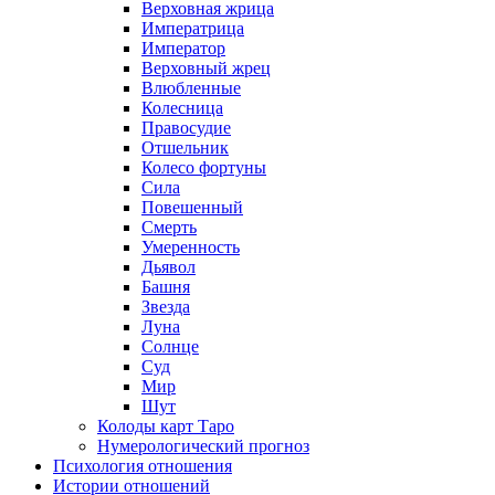
Верховная жрица
Императрица
Император
Верховный жрец
Влюбленные
Колесница
Правосудие
Отшельник
Колесо фортуны
Сила
Повешенный
Смерть
Умеренность
Дьявол
Башня
Звезда
Луна
Солнце
Суд
Мир
Шут
Колоды карт Таро
Нумерологический прогноз
Психология отношения
Истории отношений