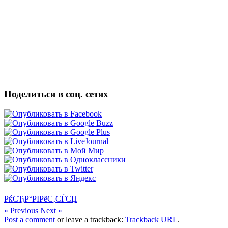
Поделиться в соц. сетях
РќСЂР°РІРёС‚СЃСЏ
« Previous
Next »
Post a comment
or leave a trackback:
Trackback URL
.