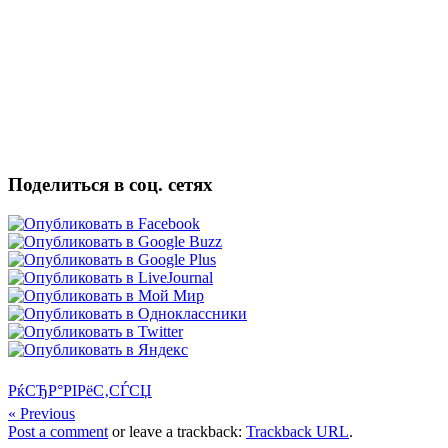
Поделиться в соц. сетях
РќСЂР°РІРёС‚СЃСЏ
« Previous
Post a comment
or leave a trackback:
Trackback URL
.