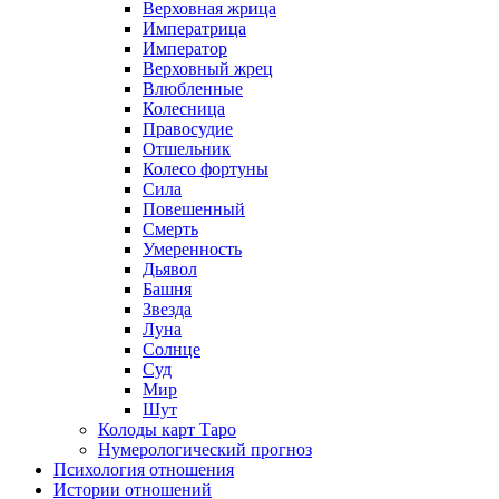
Верховная жрица
Императрица
Император
Верховный жрец
Влюбленные
Колесница
Правосудие
Отшельник
Колесо фортуны
Сила
Повешенный
Смерть
Умеренность
Дьявол
Башня
Звезда
Луна
Солнце
Суд
Мир
Шут
Колоды карт Таро
Нумерологический прогноз
Психология отношения
Истории отношений