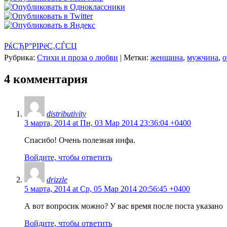
РќСЂР°РІРёС‚СЃСЏ
Рубрика:
Стихи и проза о любви
|
Метки:
женщина
,
мужчина
,
о
4 комментария
distributivity
3 марта, 2014 at Пн, 03 Мар 2014 23:36:04 +0400
Спасибо! Очень полезная инфа.
Войдите, чтобы ответить
drizzle
5 марта, 2014 at Ср, 05 Мар 2014 20:56:45 +0400
А вот вопросик можно? У вас время после поста указано
Войдите, чтобы ответить