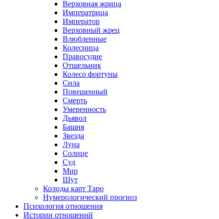
Верховная жрица
Императрица
Император
Верховный жрец
Влюбленные
Колесница
Правосудие
Отшельник
Колесо фортуны
Сила
Повешенный
Смерть
Умеренность
Дьявол
Башня
Звезда
Луна
Солнце
Суд
Мир
Шут
Колоды карт Таро
Нумерологический прогноз
Психология отношения
Истории отношений