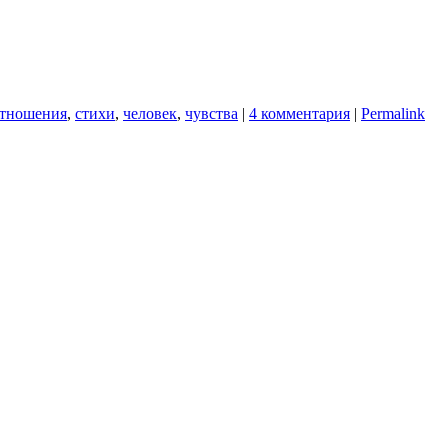
тношения
,
стихи
,
человек
,
чувства
|
4 комментария
|
Permalink