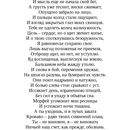
И мысль еще не начала свой бег,
А грусть уже теснит, виски сжимает,
Опущено забрало на лицо,
И пальцы холод стали ощущают,
И взгляд закрытых
глаз моих свинцов.
Тебе не одолеть колец кольчужность.
Цель – сердце, но о щит звенит копье,
И о твою споткнувшись безоружность,
Я равновесье сохраню свое.
Лишь выгод положенья не приемля,
Отброшу щит, но нет, не уступлю.
Яд восхищенья, выплеснув на землю,
Бальзамом неба жажду утолю.
И снова в бой, переменив оружье,
На шпагах разума, на бумерангах чувств.
Они поют надрывно и натужно,
И болью слева стон срывают с уст.
Иссякнет день, израненною птицей,
Без сил я упаду в объятья сна.
Морфей угомонит мои ресницы
И успокоит ночи тишина.
А ты уходишь, и в лучах заката
Кроваво – рдян твоих сомнений плащ.
Ты – не виновен, я – не виновата
Ничьей наш счет, как прежде, обозначь.