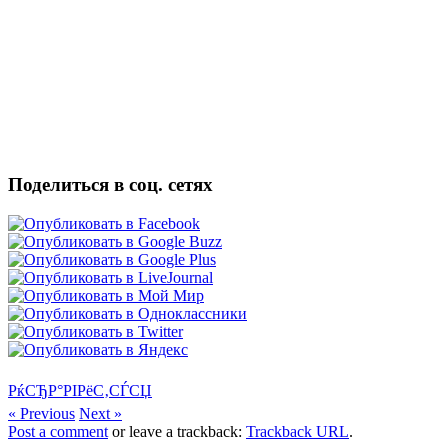
Поделиться в соц. сетях
РќСЂР°РІРёС‚СЃСЏ
« Previous
Next »
Post a comment
or leave a trackback:
Trackback URL
.