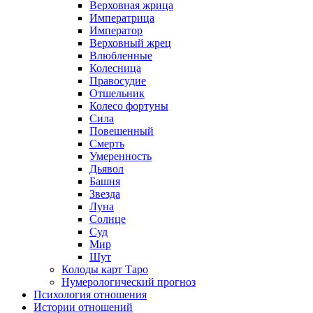
Верховная жрица
Императрица
Император
Верховный жрец
Влюбленные
Колесница
Правосудие
Отшельник
Колесо фортуны
Сила
Повешенный
Смерть
Умеренность
Дьявол
Башня
Звезда
Луна
Солнце
Суд
Мир
Шут
Колоды карт Таро
Нумерологический прогноз
Психология отношения
Истории отношений