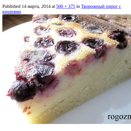
Published
14 марта, 2014
at
500 × 375
in
Творожный пирог с
вишнями