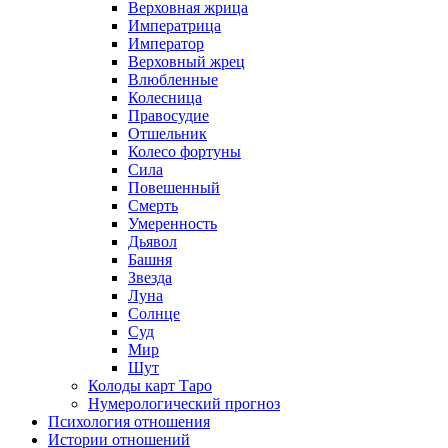
Верховная жрица
Императрица
Император
Верховный жрец
Влюбленные
Колесница
Правосудие
Отшельник
Колесо фортуны
Сила
Повешенный
Смерть
Умеренность
Дьявол
Башня
Звезда
Луна
Солнце
Суд
Мир
Шут
Колоды карт Таро
Нумерологический прогноз
Психология отношения
Истории отношений