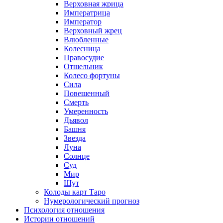
Верховная жрица
Императрица
Император
Верховный жрец
Влюбленные
Колесница
Правосудие
Отшельник
Колесо фортуны
Сила
Повешенный
Смерть
Умеренность
Дьявол
Башня
Звезда
Луна
Солнце
Суд
Мир
Шут
Колоды карт Таро
Нумерологический прогноз
Психология отношения
Истории отношений