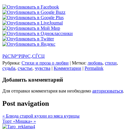
РќСЂР°РІРёС‚СЃСЏ
Рубрика:
Стихи и проза о любви
|
Метки:
любовь
,
стихи
,
судьба
,
счастье
,
чувства
|
Комментарии
|
Permalink
Добавить комментарий
Для отправки комментария вам необходимо
авторизоваться
.
Post navigation
«
Блюда старой кухни из мяса курицы
Торт «Мишка»
»