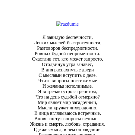
Я завидую беспечности,
Легких мыслей быстротечности,
Разговоров беспредметности,
Ровных будней неприметности.
Счастлив тот, кто может запросто,
Отодвинув утра занавес,
В дня распахнутые двери
С мыслями вступить
о деле.
Чтить вопросы постижимые
И желанья исполнимые.
Я встречаю утро с трепетом,
Что на день судьбой отмеряно?
Мир являет мир загадочный,
Мысли кружат лихорадочно.
В лица вглядываюсь встречные,
Вновь гнетут вопросы вечные –
Жизнь и смерть, любовь, страдания,
Где же смысл, в чем оправдание.
Разговоров вьется кружево,