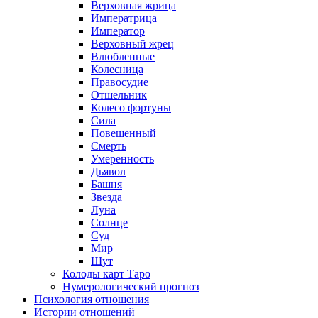
Верховная жрица
Императрица
Император
Верховный жрец
Влюбленные
Колесница
Правосудие
Отшельник
Колесо фортуны
Сила
Повешенный
Смерть
Умеренность
Дьявол
Башня
Звезда
Луна
Солнце
Суд
Мир
Шут
Колоды карт Таро
Нумерологический прогноз
Психология отношения
Истории отношений