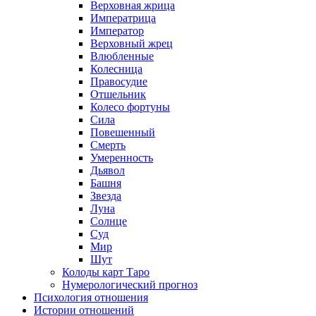
Верховная жрица
Императрица
Император
Верховный жрец
Влюбленные
Колесница
Правосудие
Отшельник
Колесо фортуны
Сила
Повешенный
Смерть
Умеренность
Дьявол
Башня
Звезда
Луна
Солнце
Суд
Мир
Шут
Колоды карт Таро
Нумерологический прогноз
Психология отношения
Истории отношений