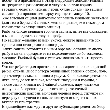
после чего прибавляем в отвар следующие дополнительные
ингредиенты: разведенную в уксусе молотую корицу,
гвоздику, молотый черный перец, сухие сунели (по вашему
желанию) и продолжаем варку еще где-то минут 10.
Уже готовый сациви допустимо заправить яичными желтками
(для этого берем 2-3 яичных желтка и разводим в некотором
количестве охлажденного сациви).
Рыбу на блюде заливаем горячим сациви, далее все охлаждаем
и можно подавать к столу на пробу.
По вашему желанию взамен уксуса можете применять сок
граната или недозрелого винограда.
Также сациви готовится и иным образом, обваляв немного
рыбу в муке, поджарьте ее на подсолнечном либо топленом
маслице. Рыбный бульон с успехом можно заменить просто
водой.
Что потребуется для приготовления сациви: полкило красной
рыбы, стакан, либо полтора очищенных грецких орехов, пол-,
три четверти стакана винного уксуса, 3 – 4 головки репчатого
лука, пару долек чеснока, молотой гвоздики и корицы, а
также семян киндзы по 1 чайной ложечки, пару листиков
лаврушки, 8 горошин душистого перца; толченый
имеретинский шафран, молотый черный перец, стручковый
перец, сухие сунели и соль используем исходя из ваших
вкусовых пристрастий.
В дальнейшем вас ждут и другие публикации рецептов блюд