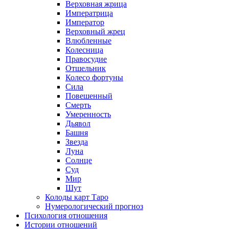
Верховная жрица
Императрица
Император
Верховный жрец
Влюбленные
Колесница
Правосудие
Отшельник
Колесо фортуны
Сила
Повешенный
Смерть
Умеренность
Дьявол
Башня
Звезда
Луна
Солнце
Суд
Мир
Шут
Колоды карт Таро
Нумерологический прогноз
Психология отношения
Истории отношений