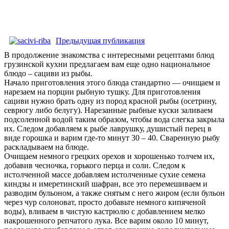
Предыдущая публикация
В продолжение знакомства с интересными рецептами блюд
грузинской кухни предлагаем вам еще одно национальное
блюдо – сациви из рыбы.
Начало приготовления этого блюда стандартно — очищаем и
нарезаем на порции рыбную тушку. Для приготовления
сациви нужно брать одну из пород красной рыбы (осетрину,
севрюгу либо белугу). Нарезанные рыбные куски заливаем
подсоленной водой таким образом, чтобы вода слегка закрыла
их. Следом добавляем к рыбе лаврушку, душистый перец в
виде горошка и варим где-то минут 30 – 40. Сваренную рыбу
раскладываем на блюде.
Очищаем немного грецких орехов и хорошенько толчем их,
добавив чесночка, горького перца и соли. Следом к
истолченной массе добавляем истолченные сухие семена
киндзы и имеретинский шафран, все это перемешиваем и
разводим бульоном, а также снятым с него жиром (если бульон
через чур солоноват, просто добавьте немного кипяченой
воды), вливаем в чистую кастрюлю с добавлением мелко
накрошенного репчатого лука. Все варим около 10 минут,