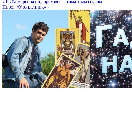
«
Рыба жареная под орехово — томатным соусом
Пирог «Утопленник»
»