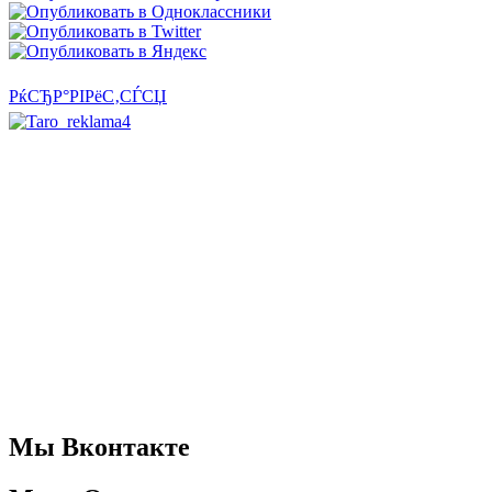
РќСЂР°РІРёС‚СЃСЏ
Мы Вконтакте