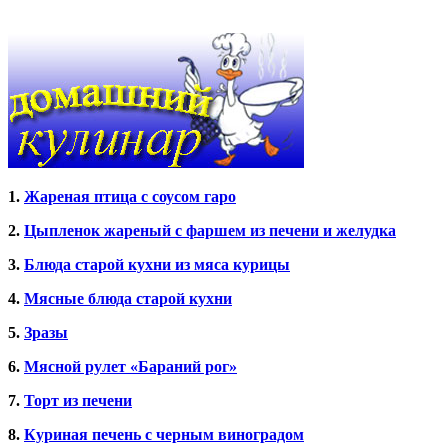
1.
Жареная птица
с соусом гаро
2.
Цыпленок жареный с фаршем из печени и желудка
3.
Блюда старой кухни из мяса курицы
4.
Мясные блюда старой кухни
5.
Зразы
6.
Мясной рулет «Бараний рог»
7.
Торт из печени
8.
Куриная печень с черным виноградом